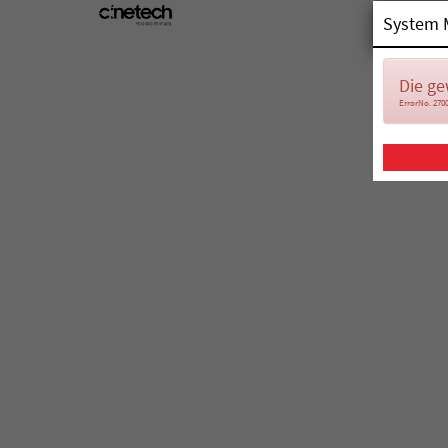
System 
Die ge
ErrorNo. 270