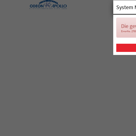
System 
Die ge
ErrorNo. 270