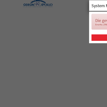
System 
Die ge
ErrorNo. 270